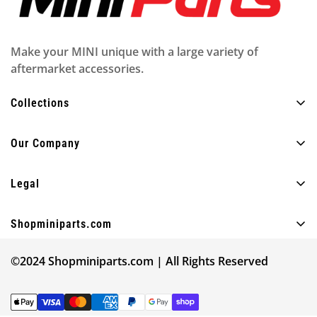
Make your MINI unique with a large variety of
aftermarket accessories.
Collections
Alle producten
Our Company
Buitenkant
Over ons
Interieur
Legal
FAQ
Verlichting
Privacybeleid
Bloggen
Shopminiparts.com
Plezier
Verzendbeleid
Neem contact met ons op
+30 210 4404820
Ander
Juridische mededeling
©2024 Shopminiparts.com | All Rights Reserved
info@shopminiparts.com
Onze beoordelingen
Winkel per MINI-model
Servicevoorwaarden
Geef 10€ Krijg 10€ ❤️
Zoek uw modelcode
Terugbetalingsbeleid
Volg je bestelling