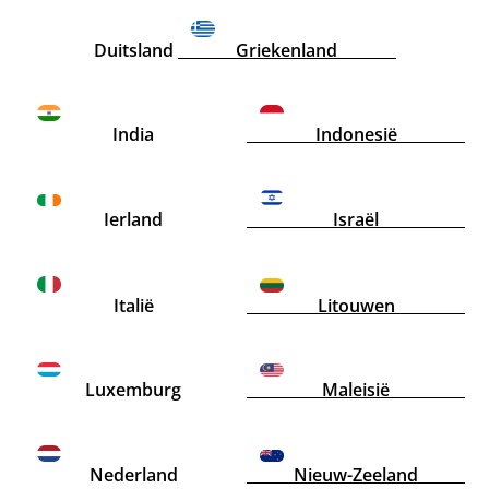
Duitsland
Griekenland
India
Indonesië
Confirm your age
Ierland
Israël
Are you 18 years old or older?
NO, I'M NOT
YES, I AM
Italië
Litouwen
Luxemburg
Maleisië
Nederland
Nieuw-Zeeland