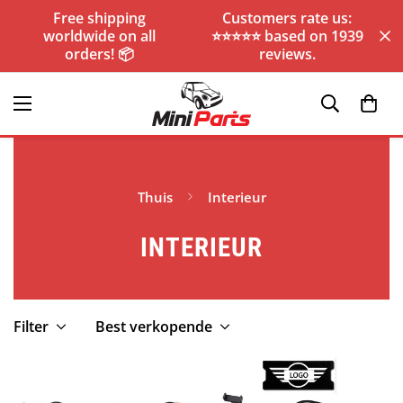
Free shipping
Customers rate us:
worldwide on all
⭐️⭐️⭐️⭐️⭐️ based on 1939
orders! 📦
reviews.
Thuis
Interieur
INTERIEUR
Filter
Best verkopende