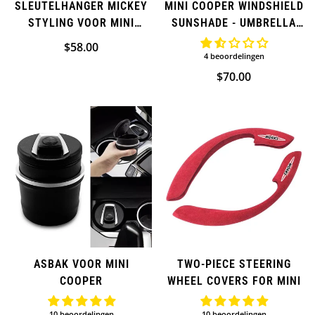
SLEUTELHANGER MICKEY
MINI COOPER WINDSHIELD
STYLING VOOR MINI
SUNSHADE - UMBRELLA
COOPER
STYLE
Normale
$58.00
4 beoordelingen
prijs
Normale
$70.00
prijs
ASBAK VOOR MINI
TWO-PIECE STEERING
COOPER
WHEEL COVERS FOR MINI
10 beoordelingen
10 beoordelingen