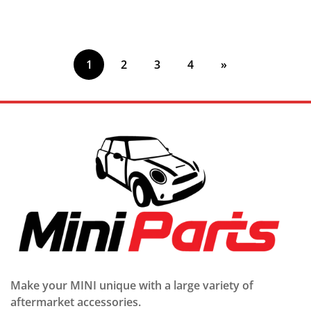
prijs
prijs
1
2
3
4
»
Make your MINI unique with a large variety of
aftermarket accessories.