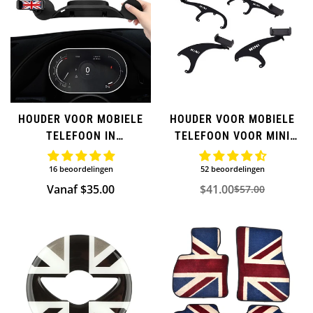
HOUDER VOOR MOBIELE
HOUDER VOOR MOBIELE
TELEFOON IN
TELEFOON VOOR MINI
AUTODASHBOARD VOOR
COOPER
MINI COOPER MET LCD-
16 beoordelingen
52 beoordelingen
INSTRUMENTEN
Normale
Vanaf $35.00
$41.00
$57.00
Verkoopprijs
Normale
prijs
prijs