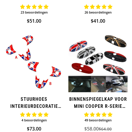
GEAR VOOR MINI COOPER
VOOR MINI COOPER
(EXTRA)
23 beoordelingen
26 beoordelingen
Normale
$51.00
Normale
$41.00
prijs
prijs
STUURHOES
BINNENSPIEGELKAP VOOR
INTERIEURDECORATIE
MINI COOPER R-SERIE
VOOR MINI COOPER
(EXTRA)
(EXTRA)
4 beoordelingen
49 beoordelingen
Normale
$73.00
$58.00
$64.00
Verkoopprijs
Normale