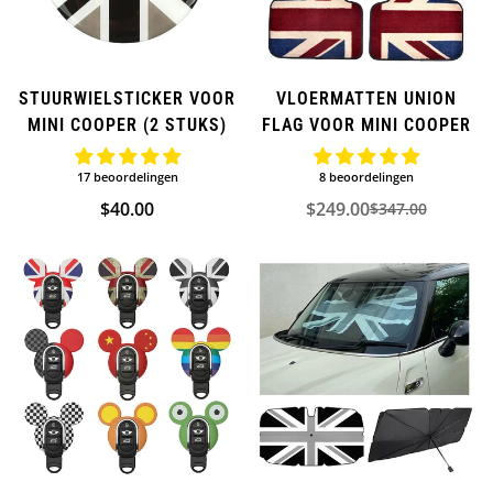
STUURWIELSTICKER VOOR
VLOERMATTEN UNION
MINI COOPER (2 STUKS)
FLAG VOOR MINI COOPER
17 beoordelingen
8 beoordelingen
Normale
$40.00
$249.00
$347.00
Verkoopprijs
Normale
prijs
prijs