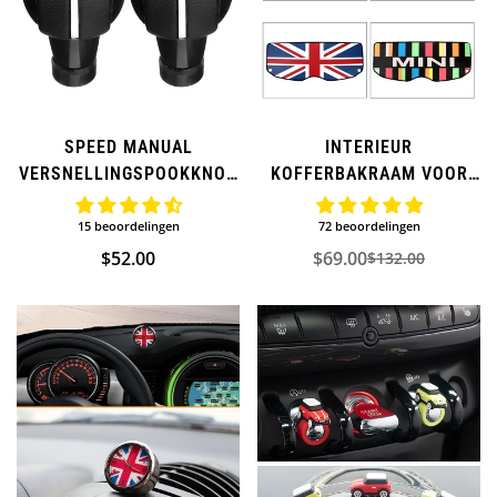
SPEED ​​MANUAL
INTERIEUR
VERSNELLINGSPOOKKNOP
KOFFERBAKRAAM VOOR
SHIFTER VOOR MINI
MINI COOPER
COOPER
15 beoordelingen
72 beoordelingen
Normale
$52.00
$69.00
$132.00
Verkoopprijs
Normale
prijs
prijs