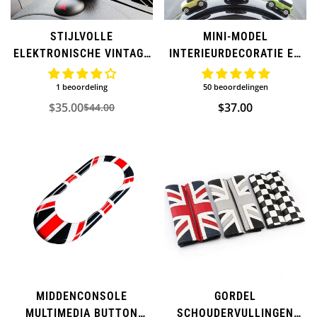
STIJLVOLLE
MINI-MODEL
ELEKTRONISCHE VINTAGE
INTERIEURDECORATIE EN
KLOK MET BRITSE VLAG
KNOPENAFDEKKING VOOR
VOOR MINI COOPER
MINI COOPER
1 beoordeling
50 beoordelingen
$35.00
Normale
$37.00
$44.00
Verkoopprijs
Normale
prijs
prijs
MIDDENCONSOLE
GORDEL
MULTIMEDIA BUTTON
SCHOUDERVULLINGEN