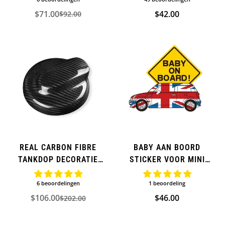
$71.00
Normale
$42.00
$92.00
Verkoopprijs
Normale
prijs
prijs
REAL CARBON FIBRE
BABY AAN BOORD
TANKDOP DECORATIE
STICKER VOOR MINI
COVER VOOR MINI
COOPER
COOPER (EXTRA)
6 beoordelingen
1 beoordeling
$106.00
Normale
$46.00
$202.00
Verkoopprijs
Normale
prijs
prijs