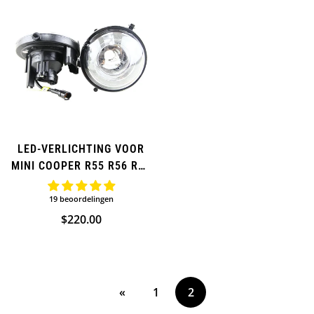
LED-VERLICHTING VOOR
MINI COOPER R55 R56 R57
R58 R59 R60
19 beoordelingen
Normale
$220.00
prijs
«
1
2