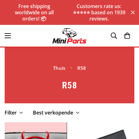
Free shipping
Customers rate us:
worldwide on all
⭐️⭐️⭐️⭐️⭐️ based on 1939
orders! 📦
reviews.
Thuis
R58
R58
Filter
Best verkopende