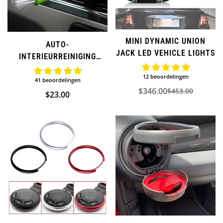
MINI DYNAMIC UNION
AUTO-
JACK LED VEHICLE LIGHTS
INTERIEURREINIGING
VOOR MINI COOPER
12 beoordelingen
41 beoordelingen
$346.00
$453.00
Verkoopprijs
Normale
Normale
$23.00
prijs
prijs