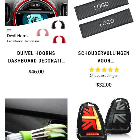
DUIVEL HOORNS
SCHOUDERVULLINGEN
DASHBOARD DECORATIE
VOOR
STICKERS VOOR MINI
VEILIGHEIDSGORDELS IN
Normale
$46.00
COOPER
KOOLSTOFVEZEL VOOR
24 beoordelingen
prijs
MINI COOPER
Normale
$32.00
prijs