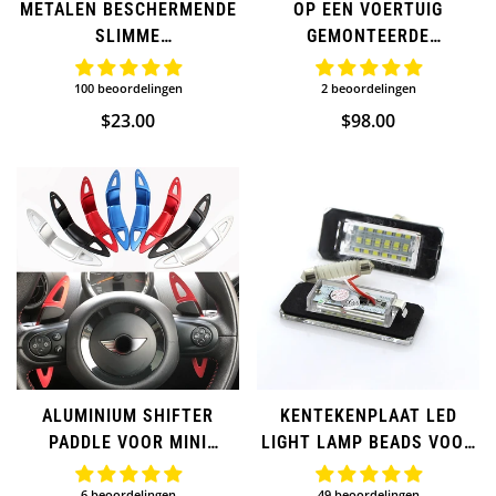
METALEN BESCHERMENDE
OP EEN VOERTUIG
SLIMME
GEMONTEERDE
VERVANGINGSRING VOOR
BEKERHOUDER VOOR MINI
MINI COOPER-SLEUTEL
COOPER
100 beoordelingen
2 beoordelingen
Normale
$23.00
Normale
$98.00
prijs
prijs
Confirm your age
Are you 18 years old or older?
NO, I'M NOT
YES, I AM
ALUMINIUM SHIFTER
KENTEKENPLAAT LED
PADDLE VOOR MINI
LIGHT LAMP BEADS VOOR
COOPER STUURWIEL - R-
MINI COOPER
SERIE
6 beoordelingen
49 beoordelingen