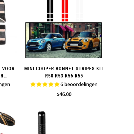
MINI COOPER BONNET STRIPES KIT
G VOOR
R50 R53 R56 R55
ER
6 beoordelingen
ingen
Normale
$46.00
ijs
prijs