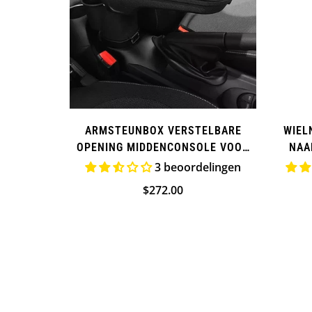
ARMSTEUNBOX VERSTELBARE
WIEL
OPENING MIDDENCONSOLE VOOR
NAA
MINI COOPER
3 beoordelingen
Normale
$272.00
prijs