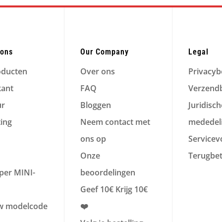
ions
Our Company
Legal
oducten
Over ons
Privacyb
kant
FAQ
Verzendb
ur
Bloggen
Juridisch
ting
Neem contact met
mededel
ons op
Service
Onze
Terugbet
per MINI-
beoordelingen
Geef 10€ Krijg 10€
w modelcode
❤️