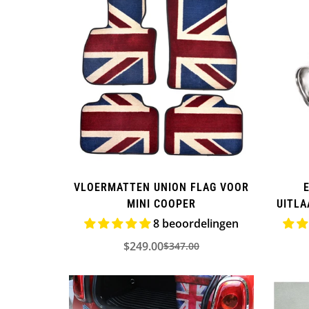
VLOERMATTEN UNION FLAG VOOR
MINI COOPER
UITLA
STA
8 beoordelingen
$249.00
$347.00
Verkoopprijs
Normale
prijs