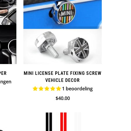
PER
MINI LICENSE PLATE FIXING SCREW
VEHICLE DECOR
ingen
1 beoordeling
Normale
$40.00
prijs