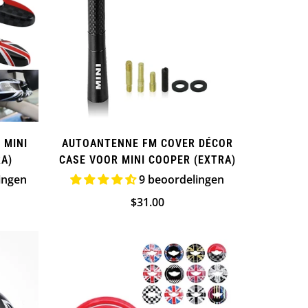
 MINI
AUTOANTENNE FM COVER DÉCOR
RA)
CASE VOOR MINI COOPER (EXTRA)
ingen
9 beoordelingen
Normale
$31.00
ijs
prijs