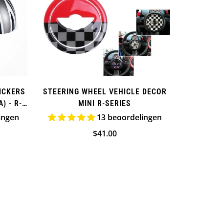
ICKERS
STEERING WHEEL VEHICLE DECOR
) - R-
MINI R-SERIES
ingen
13 beoordelingen
Normale
$41.00
ijs
prijs