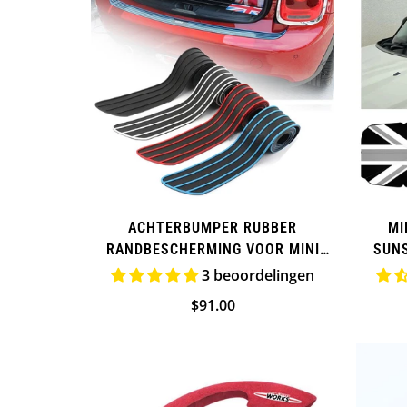
ACHTERBUMPER RUBBER
MI
RANDBESCHERMING VOOR MINI
SUNS
COOPER
3 beoordelingen
Normale
$91.00
prijs