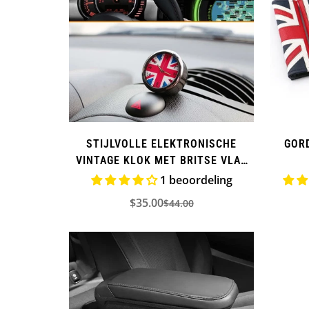
STIJLVOLLE ELEKTRONISCHE
GOR
VINTAGE KLOK MET BRITSE VLAG
VOOR MINI COOPER
1 beoordeling
$35.00
$44.00
Verkoopprijs
Normale
prijs