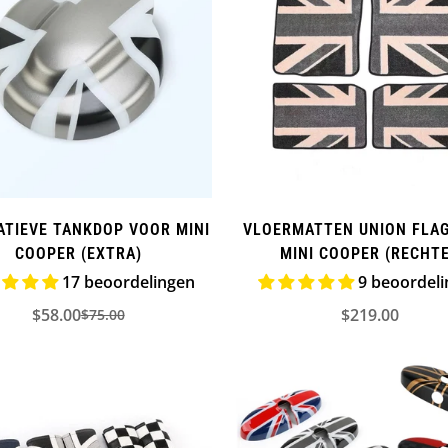
ATIEVE TANKDOP VOOR MINI
VLOERMATTEN UNION FLA
COOPER (EXTRA)
MINI COOPER (RECHT
Confirm your age
HANDGREEP)
17 beoordelingen
9 beoordel
Are you 18 years old or older?
$58.00
$219.00
$75.00
Verkoopprijs
Normale
Verkooppr
prijs
NO, I'M NOT
YES, I AM