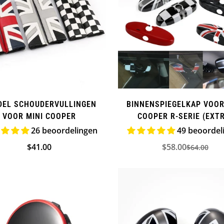
DEL SCHOUDERVULLINGEN
BINNENSPIEGELKAP VOOR
VOOR MINI COOPER
COOPER R-SERIE (EXT
26 beoordelingen
49 beoordel
Normale
$41.00
$58.00
$64.00
Verkooppr
Normale
prijs
prijs