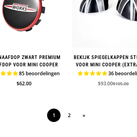
NAAFDOP ZWART PREMIUM
BEKIJK SPIEGELKAPPEN ST
FDOP VOOR MINI COOPER
VOOR MINI COOPER (EXTRA
SERIES
85 beoordelingen
36 beoordel
Normale
$62.00
$93.00
$105.00
Verkooppr
Normale
prijs
prijs
1
2
»