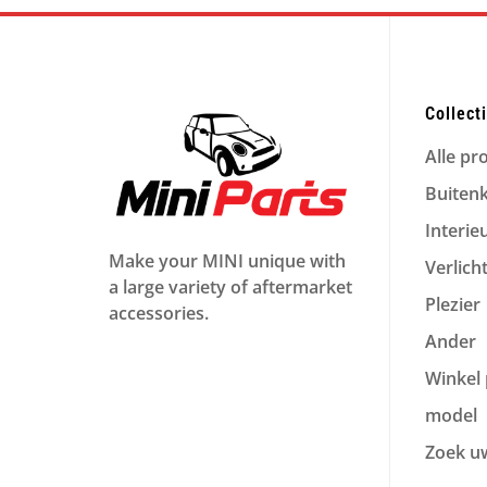
Collect
Alle pr
Buiten
Interie
Make your MINI unique with
Verlich
a large variety of aftermarket
Plezier
accessories.
Ander
Winkel 
model
Zoek u