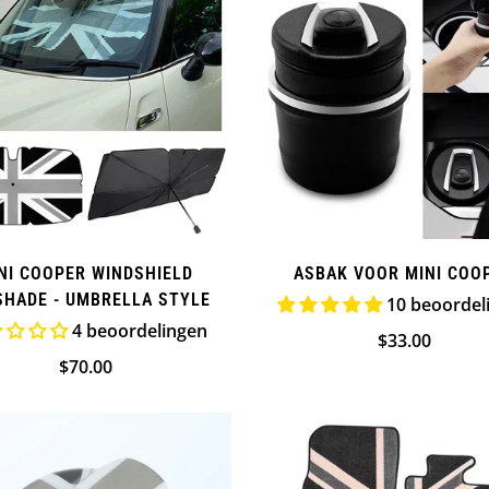
NI COOPER WINDSHIELD
ASBAK VOOR MINI COO
HADE - UMBRELLA STYLE
10 beoordel
4 beoordelingen
Normale
$33.00
Normale
$70.00
prijs
prijs