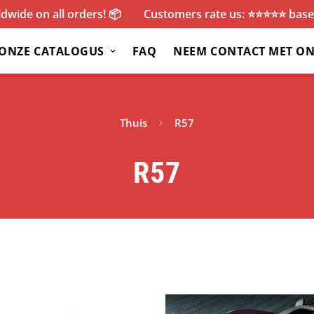
dwide on all orders! 📦
Customers rate us: ⭐️⭐️⭐️⭐️⭐️ ba
ONZE CATALOGUS
FAQ
NEEM CONTACT MET ON
Thuis
R57
R57