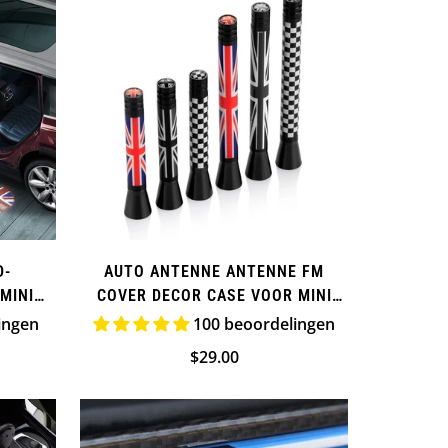
D-
AUTO ANTENNE ANTENNE FM
MINI
COVER DECOR CASE VOOR MINI
COOPER (EXTRA)
ingen
100 beoordelingen
Normale
$29.00
ijs
prijs