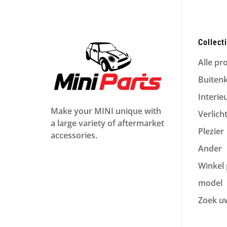
Collect
Alle pr
Buiten
Interie
Make your MINI unique with
Verlich
a large variety of aftermarket
Plezier
accessories.
Ander
Winkel 
model
Zoek u