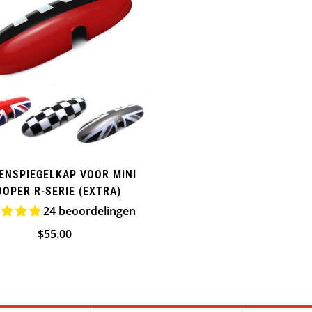
Confirm your age
Are you 18 years old or older?
NO, I'M NOT
YES, I AM
ENSPIEGELKAP VOOR MINI
OPER R-SERIE (EXTRA)
24 beoordelingen
Normale
$55.00
prijs