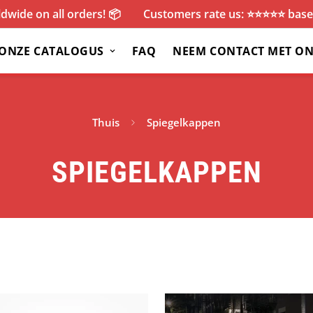
dwide on all orders! 📦
Customers rate us: ⭐️⭐️⭐️⭐️⭐️ ba
ONZE CATALOGUS
FAQ
NEEM CONTACT MET ON
Thuis
Spiegelkappen
SPIEGELKAPPEN