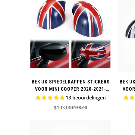
BEKIJK SPIEGELKAPPEN STICKERS
BEKIJ
VOOR MINI COOPER 2020-2021-
VOOR
2022 (EXTRA)
13 beoordelingen
$103.00
$133.00
Verkoopprijs
Normale
prijs