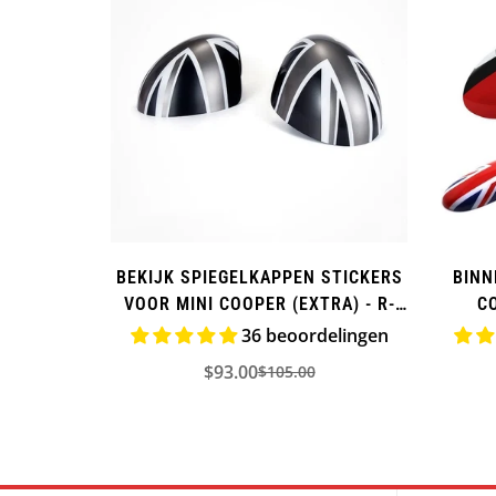
BEKIJK SPIEGELKAPPEN STICKERS
BINN
VOOR MINI COOPER (EXTRA) - R-
CO
SERIES
36 beoordelingen
$93.00
$105.00
Verkoopprijs
Normale
prijs