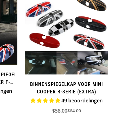
SPIEGEL
R F-
BINNENSPIEGELKAP VOOR MINI
ingen
COOPER R-SERIE (EXTRA)
49 beoordelingen
$58.00
$64.00
Verkoopprijs
Normale
prijs