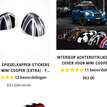
INTERIEUR ACHTERUITKIJK
COVER VOOR MINI COOPE
K SPIEGELKAPPEN STICKERS
SERIES (EXTRA)
11 beoordel
 MINI COOPER (EXTRA) - F
SERIE
12 beoordelingen
Normale
$63.00
prijs
$93.00
$105.00
Verkoopprijs
Normale
prijs