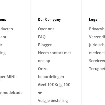
ions
Our Company
Legal
oducten
Over ons
Privacyb
kant
FAQ
Verzendb
ur
Bloggen
Juridisch
ting
Neem contact met
mededel
ons op
Service
Onze
Terugbet
per MINI-
beoordelingen
Geef 10€ Krijg 10€
w modelcode
❤️
Volg je bestelling