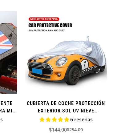
RENTE
CUBIERTA DE COCHE PROTECCIÓN
RA MINI
EXTERIOR SOL UV NIEVE
IMPERMEABLE PARA MINI COOPER
as
6 reseñas
$144.00
$254.00
Precio
Precio