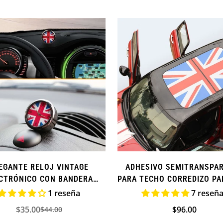
EGANTE RELOJ VINTAGE
ADHESIVO SEMITRANSPA
CTRÓNICO CON BANDERA
PARA TECHO CORREDIZO PA
ÁNICA PARA MINI COOPER
COOPER - SERIE F
1 reseña
7 reseñ
$35.00
Precio
$96.00
$44.00
Precio
Precio
regular