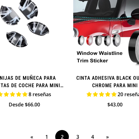
NIJAS DE MUÑECA PARA
CINTA ADHESIVA BLACK OU
TAS DE COCHE PARA MINI
CHROME PARA MINI
OPER S (ADICIONALES)
8 reseñas
20 reseñ
Precio
Desde $66.00
Precio
$43.00
regular
regular
«
1
2
3
4
»