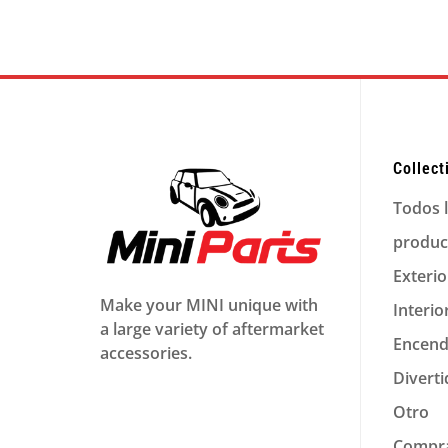
Collect
Todos 
produc
Exterio
Make your MINI unique with
Interio
a large variety of aftermarket
Encend
accessories.
Divert
Otro
Compra