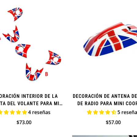
de
regular
venta
ORACIÓN INTERIOR DE LA
DECORACIÓN DE ANTENA DE
TA DEL VOLANTE PARA MINI
DE RADIO PARA MINI COO
COOPER (ADICIONAL)
4 reseñas
5 reseñ
Precio
$73.00
Precio
$57.00
regular
regular