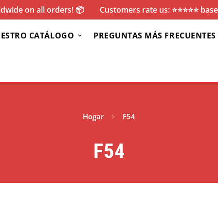
dwide on all orders! 📦
Customers rate us: ⭐️⭐️⭐️⭐️⭐️ ba
ESTRO CATÁLOGO
PREGUNTAS MÁS FRECUENTES
Hogar
F54
F54