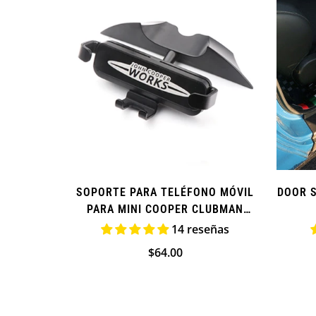
SOPORTE PARA TELÉFONO MÓVIL
DOOR S
PARA MINI COOPER CLUBMAN
COUNTRYMAN
14 reseñas
Precio
$64.00
regular