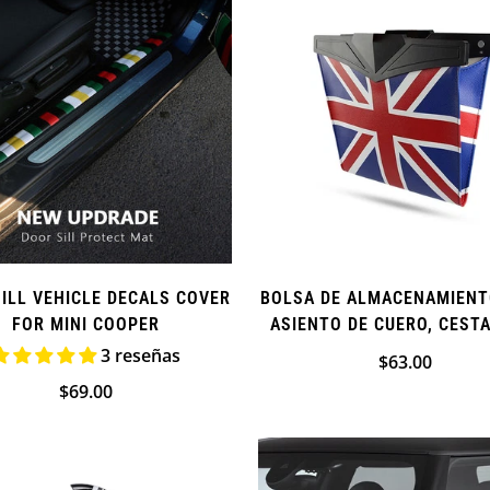
ILL VEHICLE DECALS COVER
BOLSA DE ALMACENAMIENT
FOR MINI COOPER
ASIENTO DE CUERO, CEST
BOLSA DE BASURA PARA 
3 reseñas
Precio
$63.00
COOPER
regular
Precio
$69.00
regular