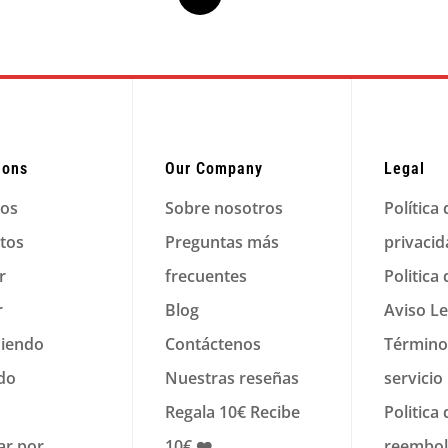
ions
Our Company
Legal
los
Sobre nosotros
Política
tos
Preguntas más
privaci
r
frecuentes
Politica
r
Blog
Aviso Le
iendo
Contáctenos
Término
ido
Nuestras reseñas
servicio
Regala 10€ Recibe
Politica
r por
10€ ❤️
reembo