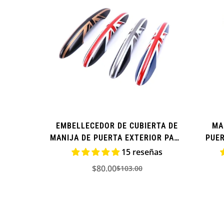
EMBELLECEDOR DE CUBIERTA DE
MA
MANIJA DE PUERTA EXTERIOR PARA
PUER
MINI COOPER SERIE F (ADICIONAL)
CO
15 reseñas
$80.00
$103.00
Precio
Precio
de
regular
venta