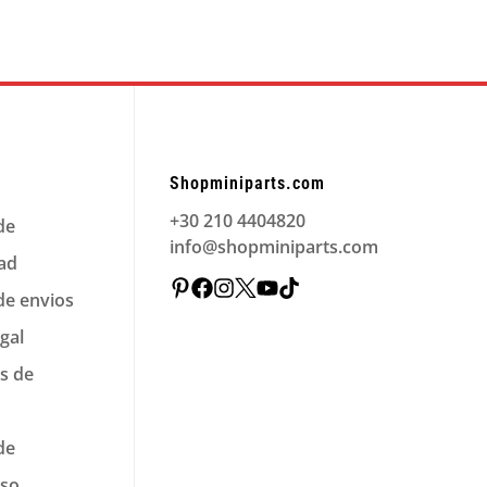
Shopminiparts.com
+30 210 4404820
 de
info@shopminiparts.com
dad
 de envios
gal
s de
 de
lso