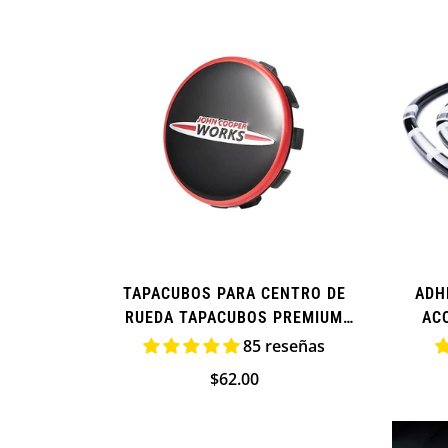
TAPACUBOS PARA CENTRO DE
ADH
RUEDA TAPACUBOS PREMIUM
AC
NEGRO PARA MINI COOPER
85 reseñas
Precio
$62.00
regular