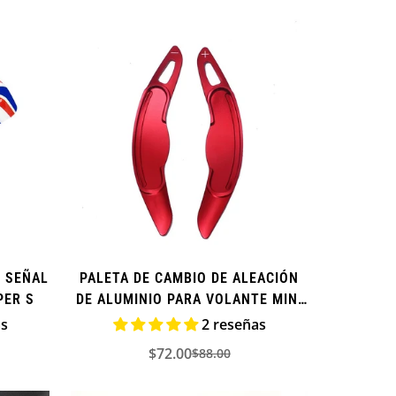
de
regular
venta
 SEÑAL
PALETA DE CAMBIO DE ALEACIÓN
PER S
DE ALUMINIO PARA VOLANTE MINI
COOPER - SERIE F
as
2 reseñas
$72.00
$88.00
Precio
Precio
de
regular