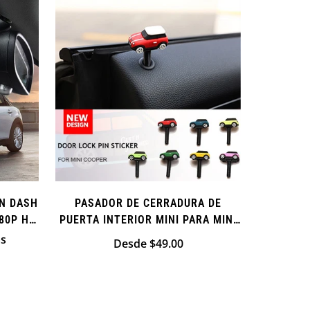
venta
N DASH
PASADOR DE CERRADURA DE
80P HD
PUERTA INTERIOR MINI PARA MINI
BLE
COOPER
as
Precio
Desde $49.00
regular