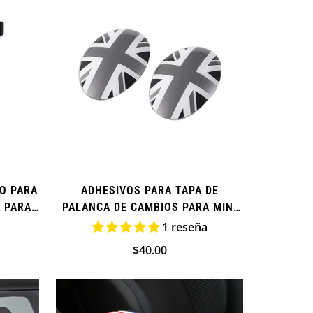
O PARA
ADHESIVOS PARA TAPA DE
A PARA
PALANCA DE CAMBIOS PARA MINI
MINI
COOPER (ADICIONAL)
1 reseña
Precio
$40.00
regular