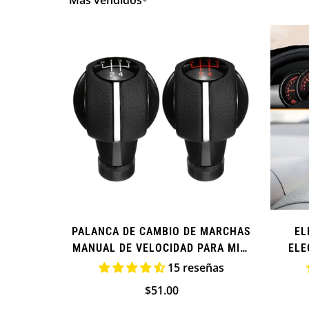
Más vendidos
PALANCA DE CAMBIO DE MARCHAS
EL
MANUAL DE VELOCIDAD PARA MINI
ELE
COOPER
BRIT
15 reseñas
Precio
$51.00
regular