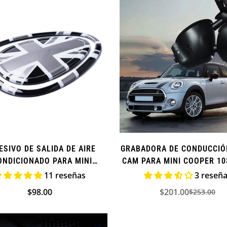
ESIVO DE SALIDA DE AIRE
GRABADORA DE CONDUCCIÓ
Confirm your age
ONDICIONADO PARA MINI
CAM PARA MINI COOPER 10
COOPER (ADICIONAL)
12MP (NO NECESITA CA
11 reseñas
3 reseñ
Are you 18 years old or older?
ADICIONAL)
Precio
$98.00
$201.00
$253.00
Precio
Precio
regular
de
regular
NO, I'M NOT
YES, I AM
venta