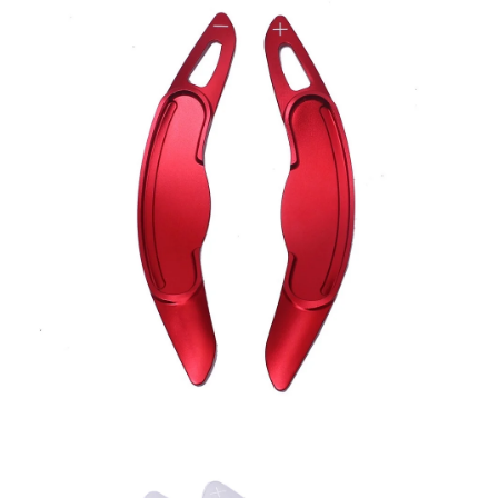
Confirm your age
Are you 18 years old or older?
NO, I'M NOT
YES, I AM