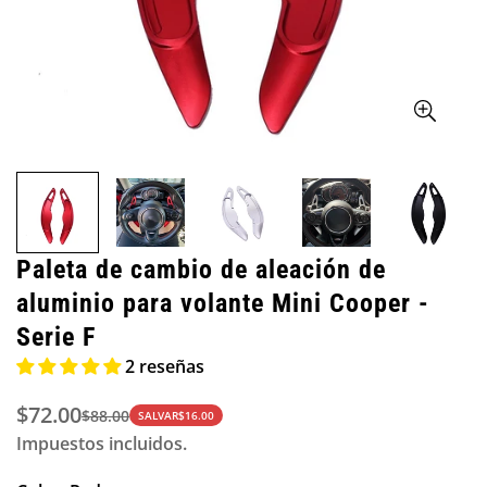
Paleta de cambio de aleación de
aluminio para volante Mini Cooper -
Serie F
2 reseñas
$72.00
$88.00
Precio
Precio
SALVAR
$16.00
Impuestos incluidos.
de
regular
venta