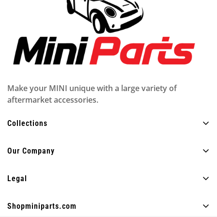
Make your MINI unique with a large variety of
aftermarket accessories.
Collections
Todos los productos
Our Company
Exterior
Sobre nosotros
Interior
Legal
Preguntas más frecuentes
Encendiendo
Política de privacidad
Blog
Shopminiparts.com
Divertido
Politica de envios