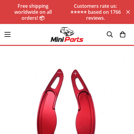
Free shipping
Customers rate us:
worldwide on all
⭐️⭐️⭐️⭐️⭐️ based on 1766
orders! 📦
reviews.