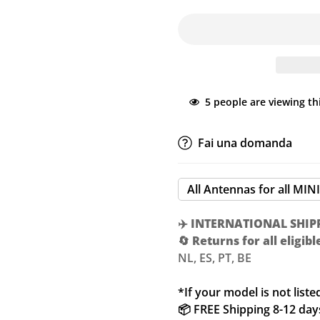
5
people are viewing th
Fai una domanda
All Antennas for all MIN
✈️
INTERNATIONAL SHIP
🔄
Returns for all eligib
NL, ES, PT, BE
*If your model is not liste
📦 FREE Shipping 8-12 days 