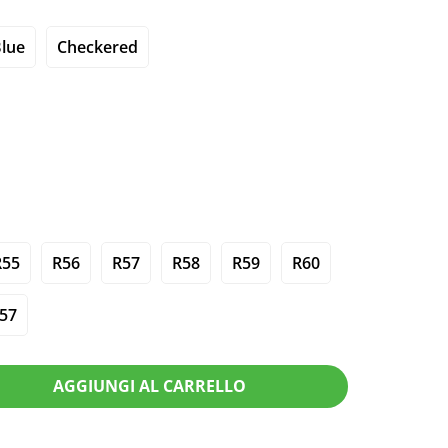
Blue
Checkered
R55
R56
R57
R58
R59
R60
57
AGGIUNGI AL CARRELLO