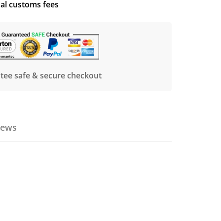
nal customs fees
tee safe & secure checkout
iews