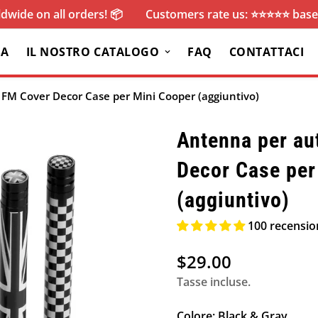
dwide on all orders! 📦
Customers rate us: ⭐️⭐️⭐️⭐️⭐️ ba
SA
IL NOSTRO CATALOGO
FAQ
CONTATTACI
FM Cover Decor Case per Mini Cooper (aggiuntivo)
Antenna per au
Decor Case per
(aggiuntivo)
100 recensio
$29.00
Prezzo
normale
Tasse incluse.
Colore:
Black & Gray