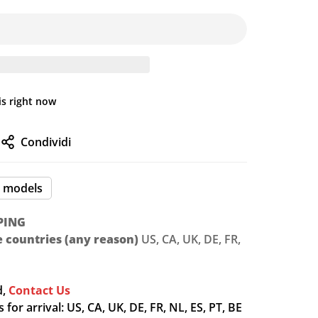
is right now
Condividi
I models
PING
le countries (any reason)
US, CA, UK, DE, FR,
d,
Contact Us
for arrival: US, CA, UK, DE, FR, NL, ES, PT, BE