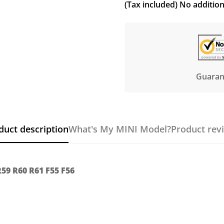
(Tax included) No additio
Guaran
duct description
What's My MINI Model?
Product rev
R59 R60 R61 F55 F56