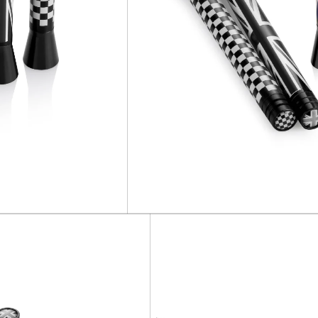
NO, I'M NOT
YES, I AM