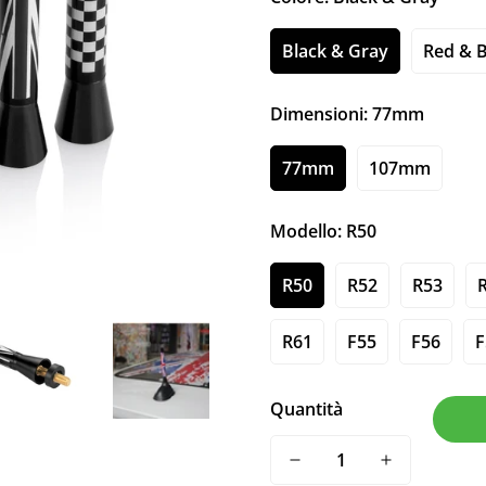
Black & Gray
Red & 
Dimensioni:
77mm
77mm
107mm
Modello:
R50
R50
R52
R53
R61
F55
F56
F
Quantità