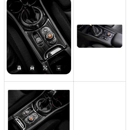
Confirm your age
Are you 18 years old or older?
NO, I'M NOT
YES, I AM