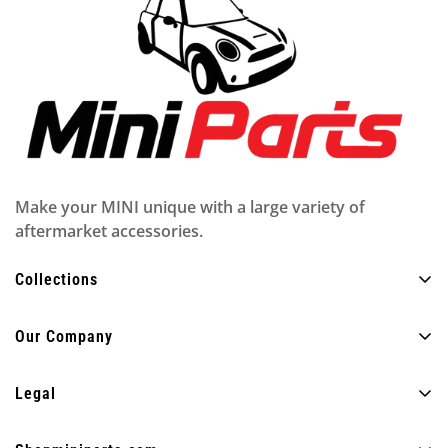
Make your MINI unique with a large variety of
aftermarket accessories.
Collections
Tutti i prodotti
Our Company
Esterno
Chi siamo
Interno
Legal
FAQ
Illuminazione
Politica sulla riservatezza
Blog