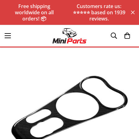
Free shipping
Customers rate us:
worldwide on all
⭐️⭐️⭐️⭐️⭐️ based on 1939
orders! 📦
reviews.