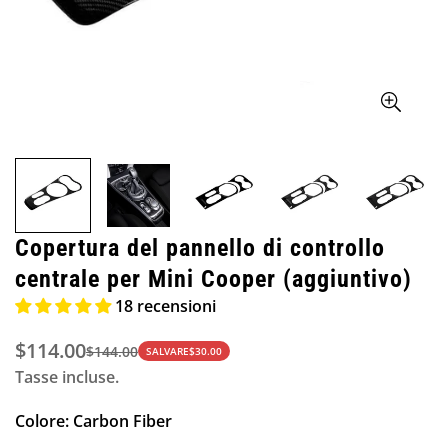
Copertura del pannello di controllo
centrale per Mini Cooper (aggiuntivo)
18 recensioni
$114.00
$144.00
Prezzo
Prezzo
SALVARE
$30.00
Tasse incluse.
di
normale
vendita
Colore:
Carbon Fiber