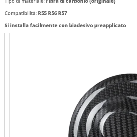
Tipo di materiale:
Fibra di carbonio (originale)
Compatibilità:
R55 R56 R57
Si installa facilmente con biadesivo preapplicato
Confirm your age
Are you 18 years old or older?
NO, I'M NOT
YES, I AM