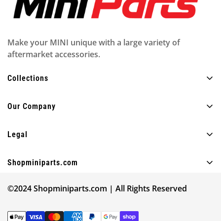
Make your MINI unique with a large variety of
aftermarket accessories.
Collections
Tutti i prodotti
Our Company
Esterno
Chi siamo
Interno
Legal
FAQ
Illuminazione
Politica sulla riservatezza
Blog
Shopminiparts.com
Divertimento
Politica di spedizione
Contattaci
+30 210 4404820
Altro
Avviso legale
©2024 Shopminiparts.com | All Rights Reserved
info@shopminiparts.com
Le nostre recensioni
Acquista per modello MINI
Termini di servizio
Regala 10€ Ricevi 10€ ❤️
Trova il codice del tuo modello
Politica di rimborso