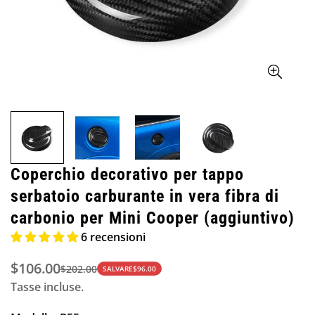
Coperchio decorativo per tappo
serbatoio carburante in vera fibra di
carbonio per Mini Cooper (aggiuntivo)
6 recensioni
$106.00
$202.00
Prezzo
Prezzo
SALVARE
$96.00
Tasse incluse.
di
normale
vendita