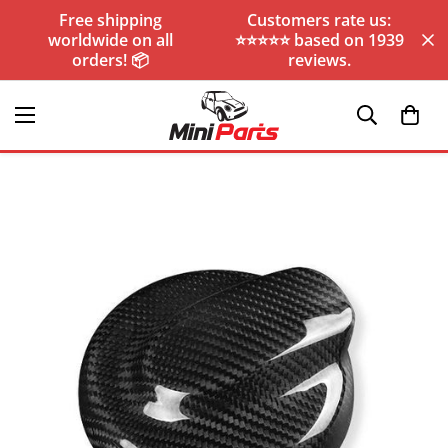
Free shipping
Customers rate us:
worldwide on all
⭐️⭐️⭐️⭐️⭐️ based on 1939
orders! 📦
reviews.