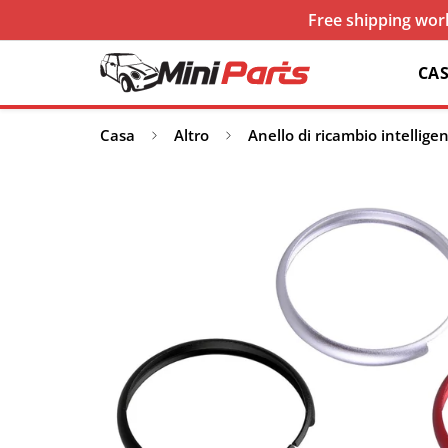
Free shipping worl
CA
Casa
Altro
Anello di ricambio intellige