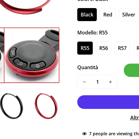
Black
Red
Silver
Modello:
R55
R55
R56
R57
Quantità
Alt
7
people are viewing th