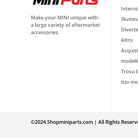
Intern
Make your MINI unique with
Illumin
a large variety of aftermarket
Divert
accessories.
Altro
Acquis
modell
Trova i
tuo mo
©2024 Shopminiparts.com | All Rights Reserv