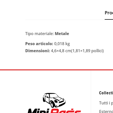
Pro
Tipo materiale:
M
etale
Peso articolo:
0,018 kg
Dimensioni:
4,6×4,8 cm(1,81×1,89 pollici)
Collect
Tutti i 
Estern