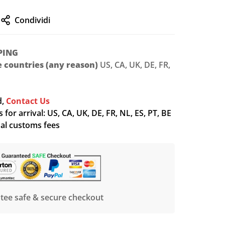
Condividi
PING
le countries (any reason)
US, CA, UK, DE, FR,
d,
Contact Us
for arrival: US, CA, UK, DE, FR, NL, ES, PT, BE
nal customs fees
tee safe & secure checkout