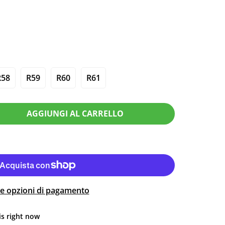
R58
R59
R60
R61
AGGIUNGI AL CARRELLO
re opzioni di pagamento
is right now