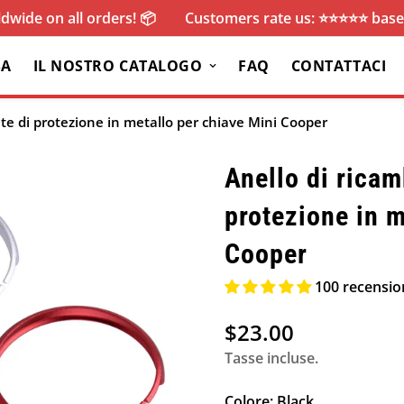
dwide on all orders! 📦
Customers rate us: ⭐️⭐️⭐️⭐️⭐️ ba
SA
IL NOSTRO CATALOGO
FAQ
CONTATTACI
nte di protezione in metallo per chiave Mini Cooper
Anello di ricam
protezione in m
Cooper
100 recensio
$23.00
Prezzo
normale
Tasse incluse.
Colore:
Black