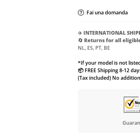
Fai una domanda
✈️
INTERNATIONAL SHIP
🔄
Returns for all eligib
NL, ES, PT, BE
Confirm your age
*If your model is not liste
Are you 18 years old or older?
📦 FREE Shipping 8-12 days 
(Tax included) No additio
NO, I'M NOT
YES, I AM
Guaran