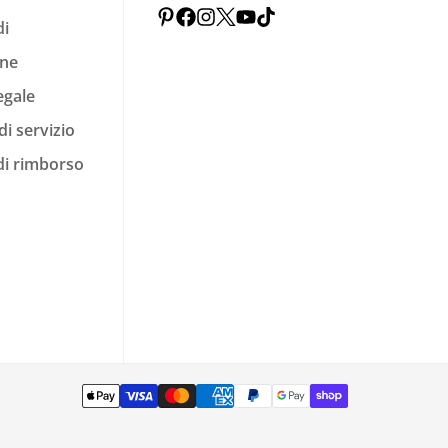
di
one
egale
di servizio
 di rimborso