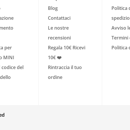
o
Blog
Politica 
azione
Contattaci
spedizi
imento
Le nostre
Avviso l
recensioni
Termini 
ta per
Regala 10€ Ricevi
Politica
o MINI
10€ ❤️
l codice del
Rintraccia il tuo
dello
ordine
ed