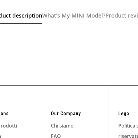
duct description
What's My MINI Model?
Product rev
ions
Our Company
Legal
prodotti
Chi siamo
Politica 
o
FAQ
riservat