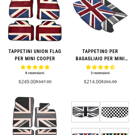
TAPPETINI UNION FLAG
TAPPETINO PER
PER MINI COOPER
BAGAGLIAIO PER MINI
COOPER
8 recensioni
3 recensioni
$249.00
$214.00
$347.00
$266.00
Prezzo
Prezzo
Prezzo
Prezzo
di
normale
di
normale
vendita
vendita