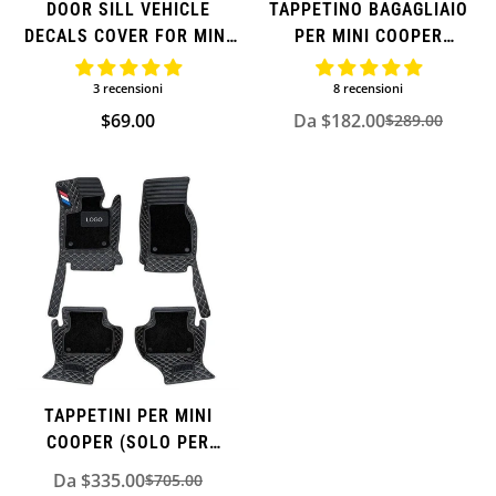
DOOR SILL VEHICLE
TAPPETINO BAGAGLIAIO
DECALS COVER FOR MINI
PER MINI COOPER
COOPER
(AGGIUNTIVO)
3 recensioni
8 recensioni
Prezzo
$69.00
Da $182.00
$289.00
Prezzo
Prezzo
normale
di
normale
vendita
TAPPETINI PER MINI
COOPER (SOLO PER
MANIGLIA SINISTRA)
Da $335.00
$705.00
Prezzo
Prezzo