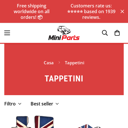
Free shipping
Customers rate us:
worldwide on all
⭐️⭐️⭐️⭐️⭐️ based on 1939
orders! 📦
reviews.
Casa
Tappetini
TAPPETINI
Filtro
Best seller