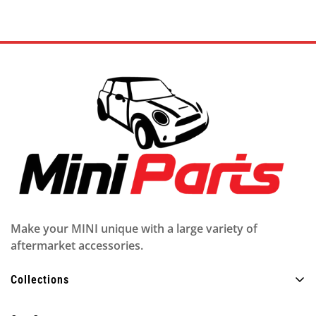
di
normale
vendita
Make your MINI unique with a large variety of
aftermarket accessories.
Collections
Tutti i prodotti