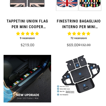
FINESTRINO BAGAGLIAIO
TAPPETINI UNION FLAG
INTERNO PER MINI
PER MINI COOPER
COOPER
(MANIGLIA DESTRA)
72 recensioni
9 recensioni
$69.00
$219.00
$132.00
Prezzo
Prezzo
Prezzo
di
normale
di
vendita
vendita
Confirm your age
Are you 18 years old or older?
NO, I'M NOT
YES, I AM