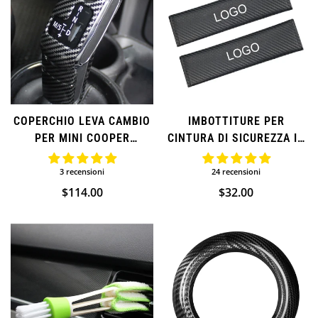
COPERCHIO LEVA CAMBIO
IMBOTTITURE PER
PER MINI COOPER
CINTURA DI SICUREZZA IN
(AGGIUNTIVO)
FIBRA DI CARBONIO PER
MINI COOPER
3 recensioni
24 recensioni
Prezzo
$114.00
Prezzo
$32.00
normale
normale