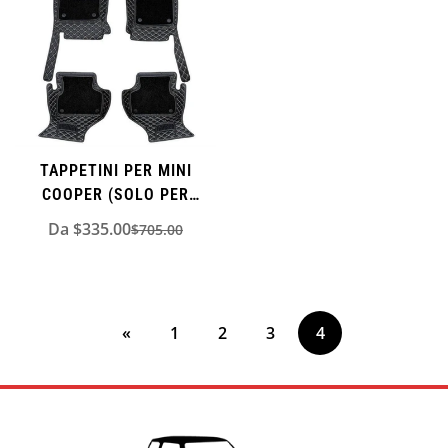
TAPPETINI PER MINI
COOPER (SOLO PER
MANIGLIA SINISTRA)
Da $335.00
$705.00
Prezzo
Prezzo
di
normale
vendita
«
1
2
3
4