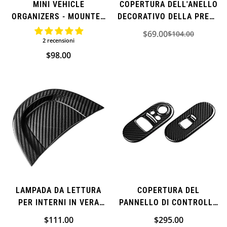
MINI VEHICLE
COPERTURA DELL'ANELLO
ORGANIZERS - MOUNTED
DECORATIVO DELLA PRESA
CUP HOLDER
D'ARIA PER MINI COOPER
$69.00
$104.00
Prezzo
Prezzo
(AGGIUNTIVO)
2 recensioni
di
normale
Prezzo
$98.00
vendita
normale
Confirm your age
Are you 18 years old or older?
NO, I'M NOT
YES, I AM
LAMPADA DA LETTURA
COPERTURA DEL
PER INTERNI IN VERA
PANNELLO DI CONTROLLO
FIBRA DI CARBONIO PER
DELLA FINESTRA IN VERA
Prezzo
$111.00
Prezzo
$295.00
MINI COOPER S ONE
FIBRA DI CARBONIO PER