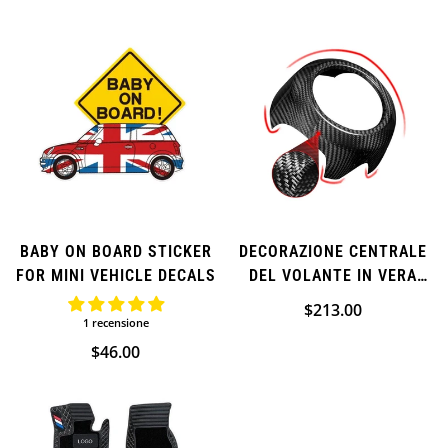
normale
normale
(AGGIUNTIVA)
MINI COOPER S
(AGGIUNTIVO)
BABY ON BOARD STICKER
DECORAZIONE CENTRALE
FOR MINI VEHICLE DECALS
DEL VOLANTE IN VERA
FIBRA DI CARBONIO PER
Prezzo
$213.00
MINI COOPER
1 recensione
normale
(AGGIUNTIVA)
Prezzo
$46.00
normale