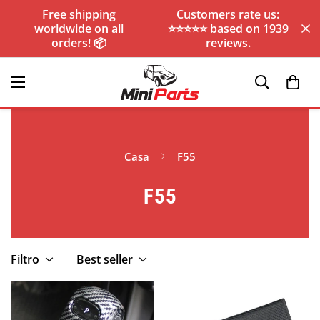
Free shipping
Customers rate us:
worldwide on all
⭐️⭐️⭐️⭐️⭐️ based on 1939
orders! 📦
reviews.
Casa
F55
F55
Filtro
Best seller