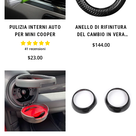
PULIZIA INTERNI AUTO
ANELLO DI RIFINITURA
PER MINI COOPER
DEL CAMBIO IN VERA
FIBRA DI CARBONIO PER
Prezzo
$144.00
COOPER S ONE CLUBMAN
41 recensioni
normale
COUNTRYMAN
Prezzo
$23.00
(AGGIUNTIVO)
normale