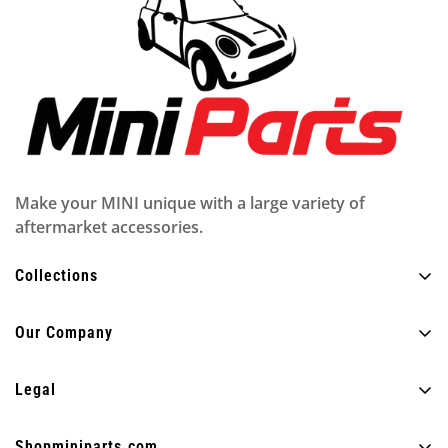
Make your MINI unique with a large variety of
aftermarket accessories.
Collections
Tutti i prodotti
Our Company
Esterno
Chi siamo
Interno
Legal
FAQ
Illuminazione
Politica sulla riservatezza
Blog
Shopminiparts.com