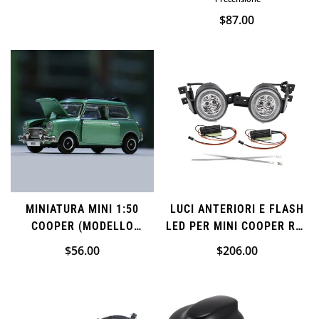
di
normale
PER MINI COOPER F60
Prezzo
$87.00
vendita
COUNTRYMAN
NO, I'M NOT
YES, I AM
normale
MINIATURA MINI 1:50
LUCI ANTERIORI E FLASH
COOPER (MODELLO
LED PER MINI COOPER R50
MORRIS MINI MK 1)
R53 2002-2006 R52 2004-
Prezzo
$56.00
Prezzo
$206.00
2008
normale
normale