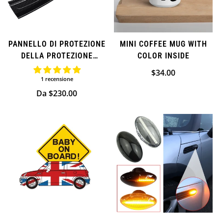
PANNELLO DI PROTEZIONE
MINI COFFEE MUG WITH
DELLA PROTEZIONE
COLOR INSIDE
POSTERIORE PER MINI
Prezzo
$34.00
COOPER
1 recensione
normale
Prezzo
Da $230.00
normale