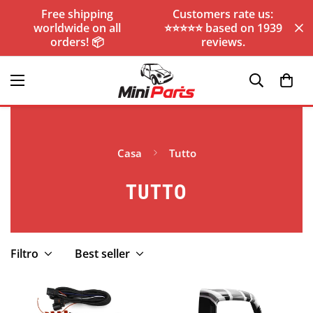
Free shipping
Customers rate us:
worldwide on all
⭐️⭐️⭐️⭐️⭐️ based on 1939
orders! 📦
reviews.
Casa
Tutto
TUTTO
Filtro
Best seller