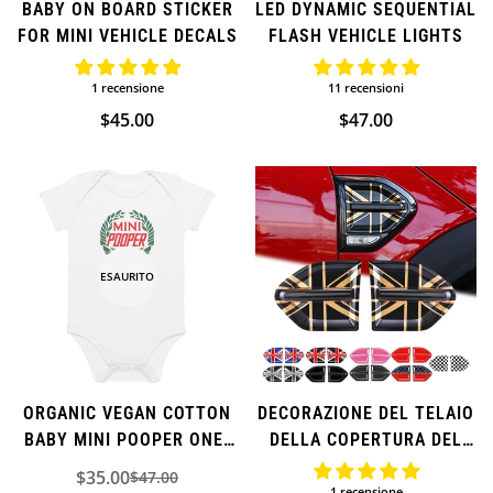
BABY ON BOARD STICKER
LED DYNAMIC SEQUENTIAL
FOR MINI VEHICLE DECALS
FLASH VEHICLE LIGHTS
1 recensione
11 recensioni
Prezzo
$45.00
Prezzo
$47.00
normale
normale
ESAURITO
ORGANIC VEGAN COTTON
DECORAZIONE DEL TELAIO
Confirm your age
BABY MINI POOPER ONE-
DELLA COPERTURA DEL
PIECE
PARAFANGO DEGLI
$35.00
$47.00
Prezzo
Prezzo
Are you 18 years old or older?
INDICATORI DI DIREZIONE
1 recensione