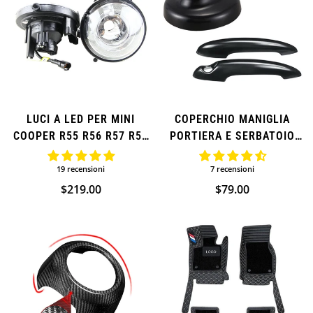
LUCI A LED PER MINI
COPERCHIO MANIGLIA
COOPER R55 R56 R57 R58
PORTIERA E SERBATOIO
R59 R60
CARBURANTE PER MINI
COOPER (AGGIUNTIVO)
19 recensioni
7 recensioni
Prezzo
$219.00
Prezzo
$79.00
normale
normale