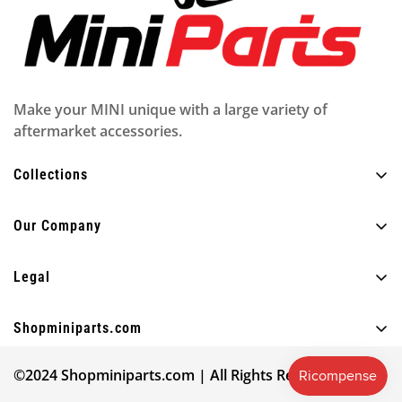
Make your MINI unique with a large variety of
aftermarket accessories.
Collections
Tutti i prodotti
Our Company
Esterno
Chi siamo
Interno
Legal
FAQ
Illuminazione
Politica sulla riservatezza
Blog
Shopminiparts.com
Divertimento
Politica di spedizione
Contattaci
+30 210 4404820
Altro
Avviso legale
©2024 Shopminiparts.com | All Rights Reserved
info@shopminiparts.com
Le nostre recensioni
Acquista per modello MINI