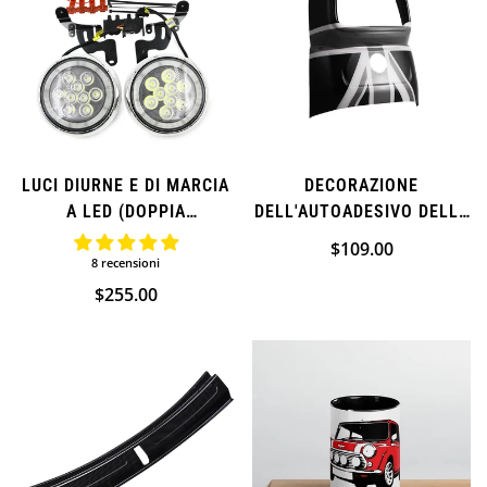
LUCI DIURNE E DI MARCIA
DECORAZIONE
A LED (DOPPIA
DELL'AUTOADESIVO DELLA
LUMINOSITÀ) PER MINI
COPERTURA DELLA PRESA
Prezzo
$109.00
COOPER
D'ARIA PER MINI COOPER
8 recensioni
normale
F60 (AGGIUNTIVO)
Prezzo
$255.00
normale