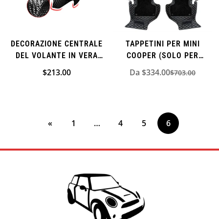
DECORAZIONE CENTRALE
TAPPETINI PER MINI
DEL VOLANTE IN VERA
COOPER (SOLO PER
FIBRA DI CARBONIO PER
MANIGLIA SINISTRA)
Prezzo
$213.00
Da $334.00
$703.00
Prezzo
Prezzo
MINI COOPER
normale
di
normale
(AGGIUNTIVA)
vendita
«
1
…
4
5
6