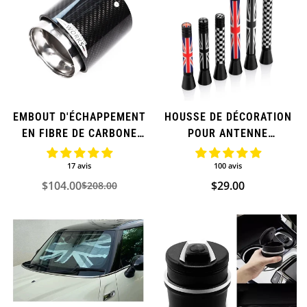
EMBOUT D'ÉCHAPPEMENT
HOUSSE DE DÉCORATION
EN FIBRE DE CARBONE
POUR ANTENNE
VÉRITABLE ET ACIER
D'ANTENNE DE VOITURE
INOXYDABLE POUR MINI
FM POUR MINI COOPER
17 avis
100 avis
COOPER
(SUPPLÉMENTAIRE)
$104.00
Prix
$29.00
$208.00
Prix
Prix
(SUPPLÉMENTAIRE)
régulier
de
régulier
vente