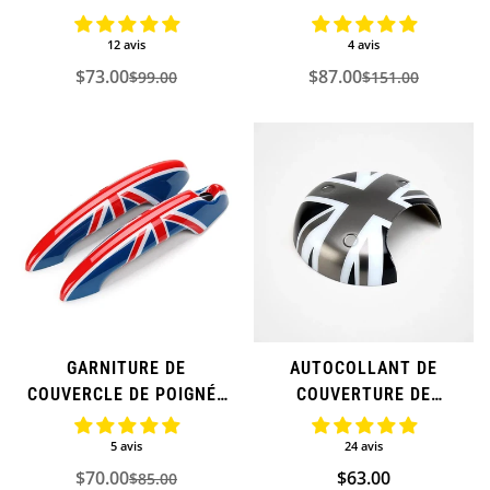
COOPER
12 avis
4 avis
$73.00
$87.00
$99.00
$151.00
Prix
Prix
Prix
Prix
de
régulier
de
régulier
vente
vente
GARNITURE DE
AUTOCOLLANT DE
COUVERCLE DE POIGNÉE
COUVERTURE DE
DE PORTE EXTÉRIEURE
TACHYMÈTRE POUR MINI
POUR MINI COOPER
COOPER
5 avis
24 avis
(SUPPLÉMENTAIRE)
$70.00
Prix
$63.00
$85.00
Prix
Prix