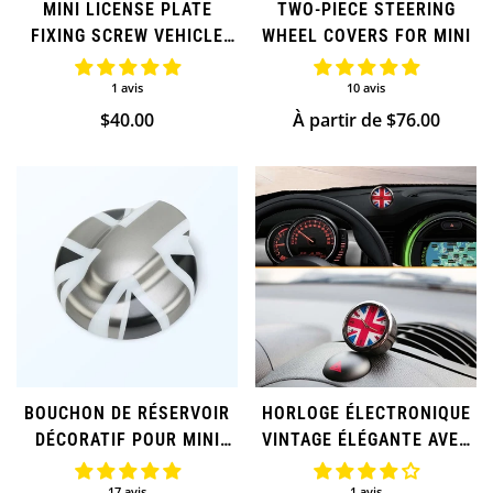
MINI LICENSE PLATE
TWO-PIECE STEERING
FIXING SCREW VEHICLE
WHEEL COVERS FOR MINI
DECOR
1 avis
10 avis
Prix
$40.00
Prix
À partir de $76.00
régulier
régulier
BOUCHON DE RÉSERVOIR
HORLOGE ÉLECTRONIQUE
DÉCORATIF POUR MINI
VINTAGE ÉLÉGANTE AVEC
COOPER
DRAPEAU BRITANNIQUE
(SUPPLÉMENTAIRE)
POUR MINI COOPER
17 avis
1 avis