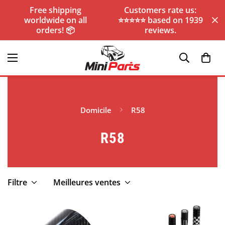
Free shipping
Customers rate us:
worldwide on all
⭐️⭐️⭐️⭐️⭐️ based on 1939
orders! 📦
reviews.
Domicile
R58
R58
Filtre
Meilleures ventes