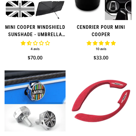
MINI COOPER WINDSHIELD
CENDRIER POUR MINI
SUNSHADE - UMBRELLA
COOPER
STYLE
4 avis
10 avis
Prix
$70.00
Prix
$33.00
régulier
régulier