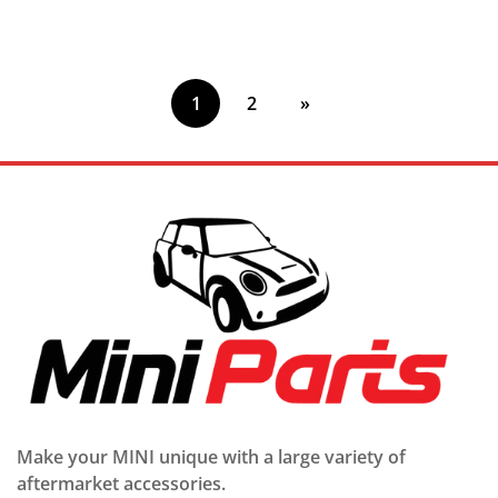
régulier
de
régulier
vente
1
2
»
Make your MINI unique with a large variety of
aftermarket accessories.