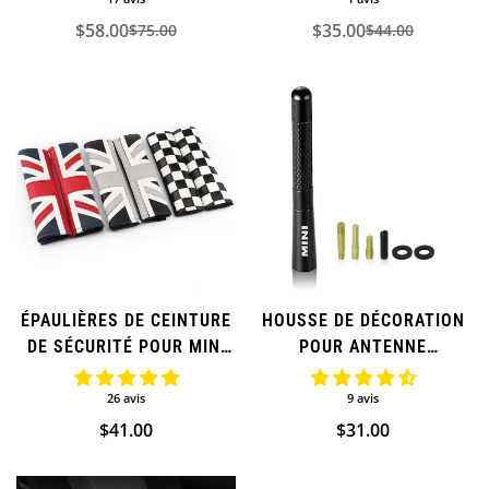
$58.00
$35.00
$75.00
$44.00
Prix
Prix
Prix
Prix
de
régulier
de
régulier
vente
vente
ÉPAULIÈRES DE CEINTURE
HOUSSE DE DÉCORATION
DE SÉCURITÉ POUR MINI
POUR ANTENNE
COOPER
D'ANTENNE DE VOITURE
FM POUR MINI COOPER
26 avis
9 avis
(SUPPLÉMENTAIRE)
Prix
$41.00
Prix
$31.00
régulier
régulier