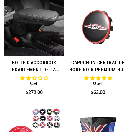
Confirm your age
Are you 18 years old or older?
BOÎTE D'ACCOUDOIR
CAPUCHON CENTRAL DE
NO, I'M NOT
YES, I AM
ÉCARTEMENT DE LA
ROUE NOIR PREMIUM HUB
CONSOLE CENTRALE
CAP POUR MINI COOPER
RÉGLABLE POUR MINI
3 avis
85 avis
COOPER
Prix
$272.00
Prix
$62.00
régulier
régulier