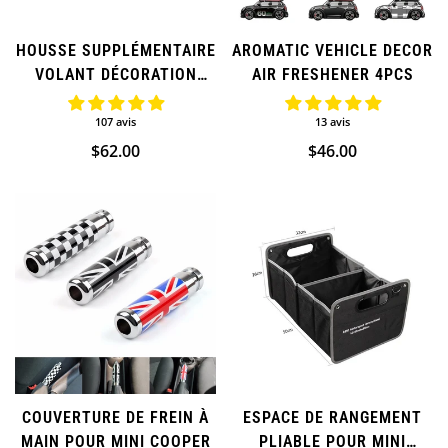
HOUSSE SUPPLÉMENTAIRE
AROMATIC VEHICLE DECOR
VOLANT DÉCORATION
AIR FRESHENER 4PCS
INTÉRIEURE POUR MINI
COOPER
107 avis
13 avis
(SUPPLÉMENTAIRE)
Prix
$62.00
Prix
$46.00
régulier
régulier
COUVERTURE DE FREIN À
ESPACE DE RANGEMENT
MAIN POUR MINI COOPER
PLIABLE POUR MINI