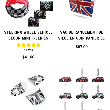
STEERING WHEEL VEHICLE
SAC DE RANGEMENT DE
DECOR MINI R-SERIES
SIÈGE EN CUIR PANIER DE
SAC POUBELLE POUR MINI
Prix
$63.00
COOPER
13 avis
régulier
Prix
$41.00
régulier