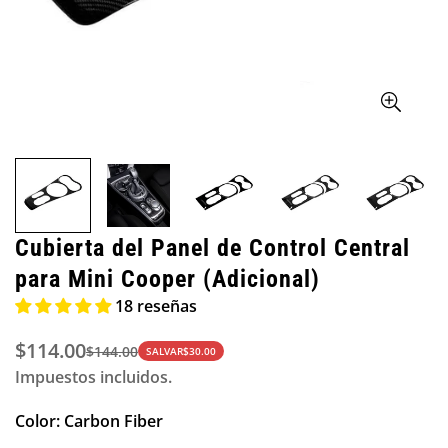
Cubierta del Panel de Control Central
para Mini Cooper (Adicional)
18 reseñas
$114.00
$144.00
Precio
Precio
SALVAR
$30.00
Impuestos incluidos.
de
regular
venta
Color:
Carbon Fiber