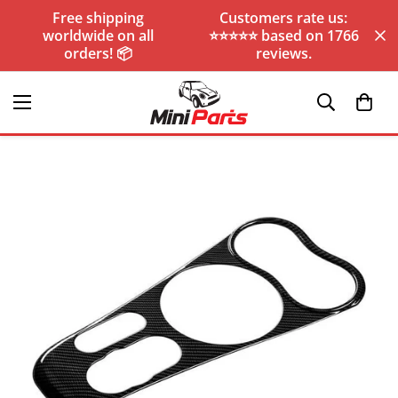
Free shipping
Customers rate us:
worldwide on all
⭐️⭐️⭐️⭐️⭐️ based on 1766
orders! 📦
reviews.