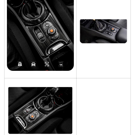
Confirm your age
Are you 18 years old or older?
NO, I'M NOT
YES, I AM