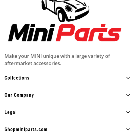
Make your MINI unique with a large variety of
aftermarket accessories.
Collections
Todos los productos
Our Company
Exterior
Sobre nosotros
Interior
Legal
Preguntas más frecuentes
Encendiendo
Política de privacidad
Blog
Shopminiparts.com
Divertido
Politica de envios