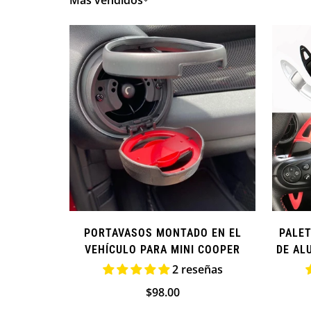
Más vendidos
PORTAVASOS MONTADO EN EL
PALET
VEHÍCULO PARA MINI COOPER
DE AL
2 reseñas
Precio
$98.00
regular