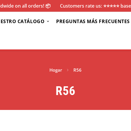
dwide on all orders! 📦
Customers rate us: ⭐️⭐️⭐️⭐️⭐️ ba
ESTRO CATÁLOGO
PREGUNTAS MÁS FRECUENTES
Hogar
R56
R56