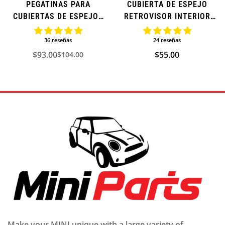
PEGATINAS PARA
CUBIERTA DE ESPEJO
CUBIERTAS DE ESPEJOS
RETROVISOR INTERIOR
RETROVISORES PARA MINI
PARA MINI COOPER SERIE
COOPER (ADICIONALES) -
R (ADICIONAL)
36 reseñas
24 reseñas
SERIE R
$93.00
Precio
$55.00
$104.00
Precio
Precio
regular
de
regular
venta
Make your MINI unique with a large variety of