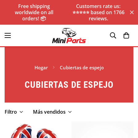
Free shipping
Customers rate us:
worldwide on all
⭐️⭐️⭐️⭐️⭐️ based on 1766
orders! 📦
reviews.
Hogar
Cubiertas de espejo
CUBIERTAS DE ESPEJO
Filtro
Más vendidos