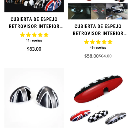
CUBIERTA DE ESPEJO
CUBIERTA DE ESPEJO
RETROVISOR INTERIOR
Confirm your age
RETROVISOR INTERIOR
PARA MINI COOPER SERIE
PARA MINI COOPER SERIE
F (ADICIONAL)
11 reseñas
Are you 18 years old or older?
R (ADICIONAL)
49 reseñas
Precio
$63.00
$58.00
regular
$64.00
Precio
Precio
NO, I'M NOT
YES, I AM
de
regular
venta