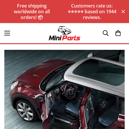
Free shipping
Customers rate us:
worldwide on all
⭐️⭐️⭐️⭐️⭐️ based on 1944
orders! 📦
reviews.