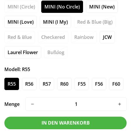
MINI (Circle)
MINI (No Circle)
MINI (New)
MINI (Love)
MINI (I My)
Red & Blue (Big)
Red & Blue
Checkered
Rainbow
JCW
Laurel Flower
Bulldog
Modell:
R55
R55
R56
R57
R60
F55
F56
F60
Menge
IN DEN WARENKORB