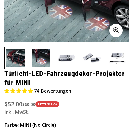
Türlicht-LED-Fahrzeugdekor-Projektor
für MINI
74 Bewertungen
$52.00
$60.00
Verkaufspreis
Regulärer
RETTEN
$8.00
inkl. MwSt.
Preis
Farbe:
MINI (No Circle)