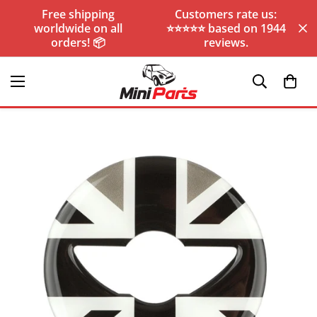
Free shipping
Customers rate us:
worldwide on all
⭐️⭐️⭐️⭐️⭐️ based on 1944
orders! 📦
reviews.