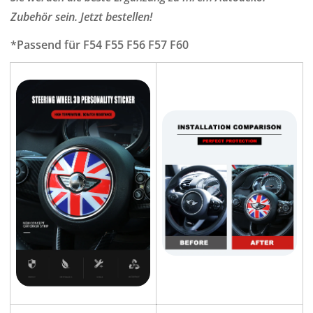
Zubehör sein. Jetzt bestellen!
*Passend für F54 F55 F56 F57 F60
Confirm your age
Are you 18 years old or older?
NO, I'M NOT
YES, I AM