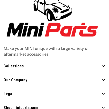
Make your MINI unique with a large variety of
aftermarket accessories.
Collections
Alle Produkte
Our Company
Außen
Über uns
Innere
Legal
FAQ
Beleuchtung
Datenschutzrichtlinie
Blog
Shopminiparts.com
Spaß