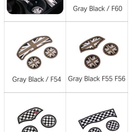
NO, I'M NOT
YES, I AM