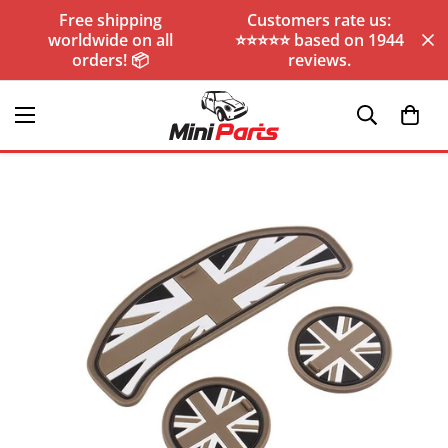
Free shipping
Customers rate us:
worldwide on all
⭐️⭐️⭐️⭐️⭐️ based on 1944
orders! 📦
reviews.