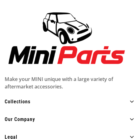
Make your MINI unique with a large variety of
aftermarket accessories.
Collections
Alle Produkte
Our Company
Außen
Über uns
Innere
Legal